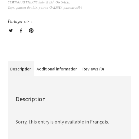
SEWING PATTERNS lady & kid
,
ON SALE
,
Tags:
patron double
,
patron GALWAY
,
patrons bébé
Partager sur :
Description
Additional information
Reviews (0)
Description
Sorry, this entry is only available in
Français
.