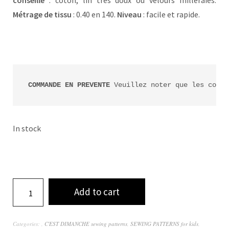
conseillé
: coton, lin très doux ou velours milleraies.
Métrage de tissu
: 0.40 en 140.
Niveau
: facile et rapide.
COMMANDE EN PREVENTE
 Veuillez noter que les comma
In stock
Add to cart
Categories:
,
C'EST DIMANCHE sewing patterns
,
SEWING PATTERNS for kids
,