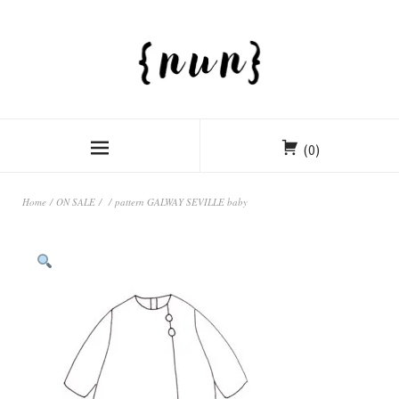
(0)
Home
/
ON SALE
/
/ pattern GALWAY SEVILLE baby