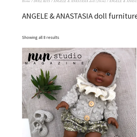
Home
/
DOLL KITS
/
ANGELE & ANASTASIA doll (20cm)
/ ANGELE & ANASTAS
ANGELE & ANASTASIA doll furnitur
Showing all 8 results