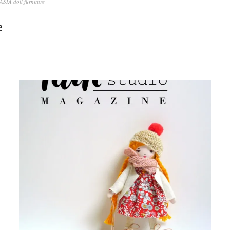
IA doll furniture
e