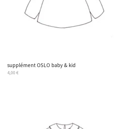
supplément OSLO baby & kid
4,00
€