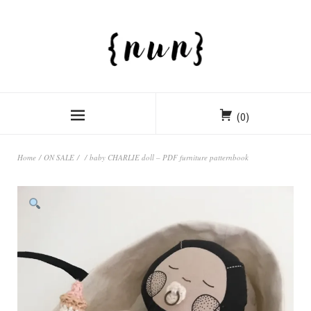
(0)
Home
/
ON SALE
/
/ baby CHARLIE doll – PDF furniture patternbook