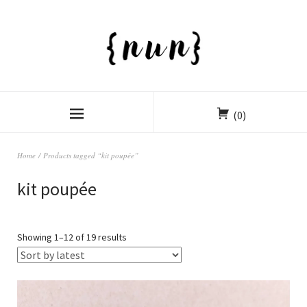
(0)
Home
/ Products tagged “kit poupée”
kit poupée
Showing 1–12 of 19 results