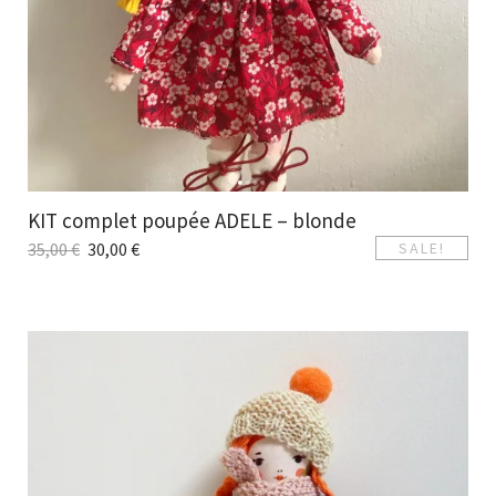
KIT complet poupée ADELE – blonde
35,00
€
30,00
€
SALE!