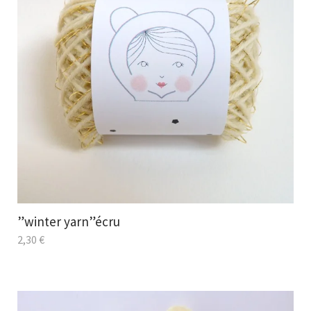
”winter yarn”écru
2,30
€