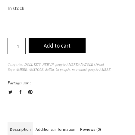
In stock
Add to cart
Categories:
DOLL KITS
,
NEW IN
,
poupée AMBRE/ANATOLE (19cm)
Tags:
AMBRE
,
ANATOLE
,
dollkit
,
kit poupée
,
nouveauté
,
poupée AMBRE
Partager sur :
Description
Additional information
Reviews (0)