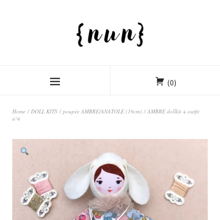
(0)
Home
/
DOLL KITS
/
poupée AMBRE/ANATOLE (19cm)
/ AMBRE dollkit + outfit
n°4