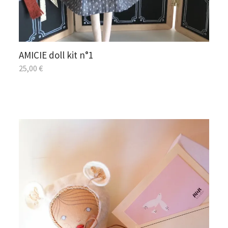
AMICIE doll kit n°1
25,00
€