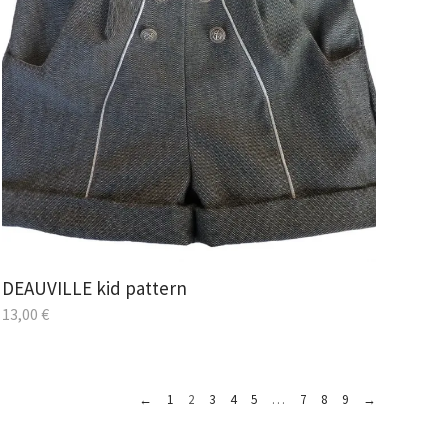
DEAUVILLE kid pattern
13,00
€
←
1
2
3
4
5
…
7
8
9
→