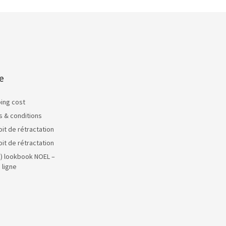
e
ping cost
s & conditions
oit de rétractation
oit de rétractation
s) lookbook NOEL –
 ligne