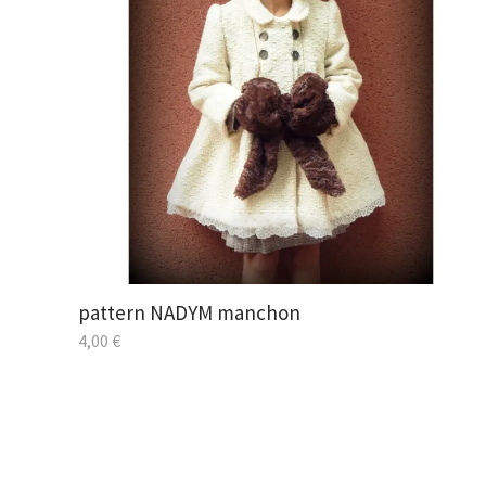
pattern NADYM manchon
4,00
€