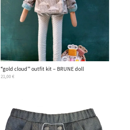
“gold cloud” outfit kit – BRUNE doll
21,00
€