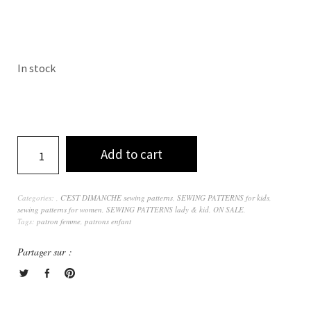
In stock
Add to cart
Categories:
,
C'EST DIMANCHE sewing patterns
,
SEWING PATTERNS for kids
,
sewing patterns for women
,
SEWING PATTERNS lady & kid
,
ON SALE
,
Tags:
patron femme
,
patrons enfant
Partager sur :