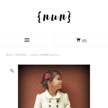
(0)
Home
/
ON SALE
/
/ pattern NADYM manchon