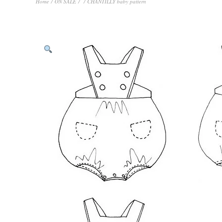
Home
/
ON SALE
/
/ CHANTILLY baby pattern