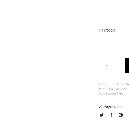
In stock
Categories:
,
C'EST D
lady & kid
,
ON SALE
,
Tag:
patrons bébé
Partager sur :