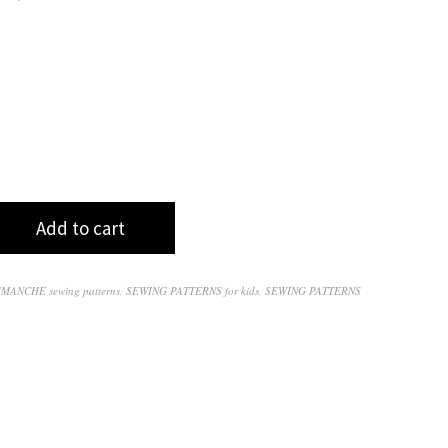
Add to cart
IMANCHE sewing patterns
,
SEWING PATTERNS for kids
,
SEWING PATTERNS