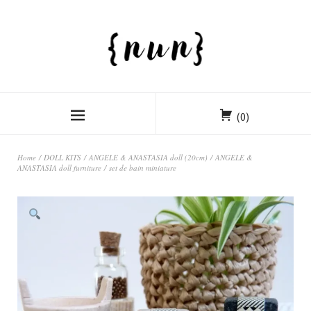
(0)
Home
/
DOLL KITS
/
ANGELE & ANASTASIA doll (20cm)
/
ANGELE &
ANASTASIA doll furniture
/ set de bain miniature