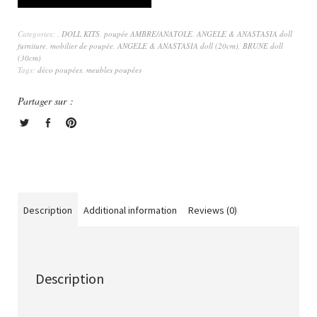
Categories:
,
DOLL KITS
,
poupée AMBRE/ANATOLE
,
ANGELE & ANASTASIA doll
furniture
,
mobilier de poupée
,
ANGELE & ANASTASIA doll (20cm)
,
BRUNE doll
(30cm)
Tags:
déco poupées
,
meubles poupées
Partager sur :
Description
Additional information
Reviews (0)
Description