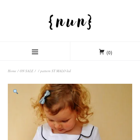
(0)
Home
/
ON SALE
/
/ pattern ST MALO kid