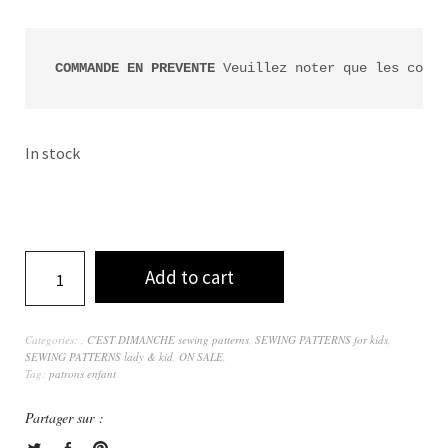
COMMANDE EN PREVENTE
 Veuillez noter que les comma
In stock
Add to cart
Categories:
,
C'EST DIMANCHE sewing patterns
,
SEWING PATTERNS for kids
,
SEWING PATTERNS lady & kid
,
ON SALE
,
Tag:
patrons enfant
Partager sur :