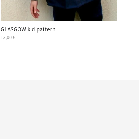
GLASGOW kid pattern
13,00
€