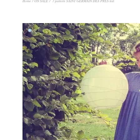
Home
/
ON SALE
/
/ pattern SAINT GERMAIN DES PRES kid