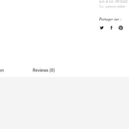
lady & kid
,
ON SALE
,
Tag:
patrons enfant
Partager sur :
on
Reviews (0)