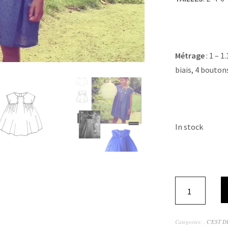
Métrage
: 1 – 1
biais, 4 bouton
In stock
Categories:
,
C'EST D