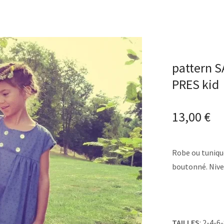
pattern 
PRES kid
13,00
€
Robe ou tuniq
boutonné. Nive
TAILLES
: 2-4-6