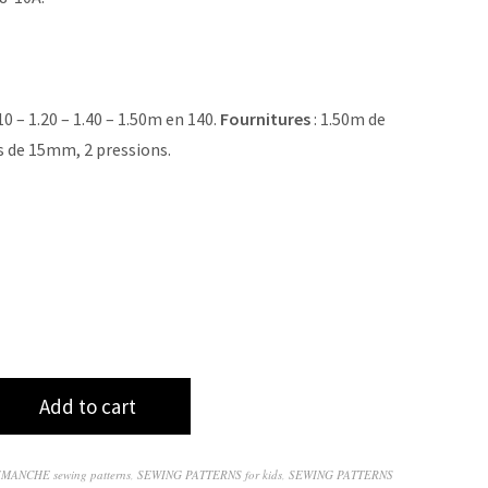
.10 – 1.20 – 1.40 – 1.50m en 140.
Fournitures
: 1.50m de
s de 15mm, 2 pressions.
Add to cart
IMANCHE sewing patterns
,
SEWING PATTERNS for kids
,
SEWING PATTERNS