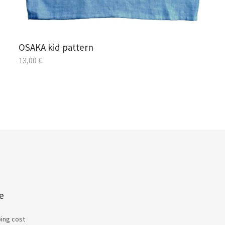
OSAKA kid pattern
13,00
€
e
ping cost