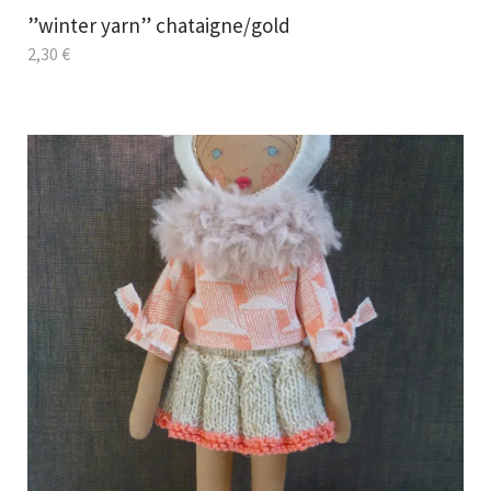
”winter yarn” chataigne/gold
2,30
€