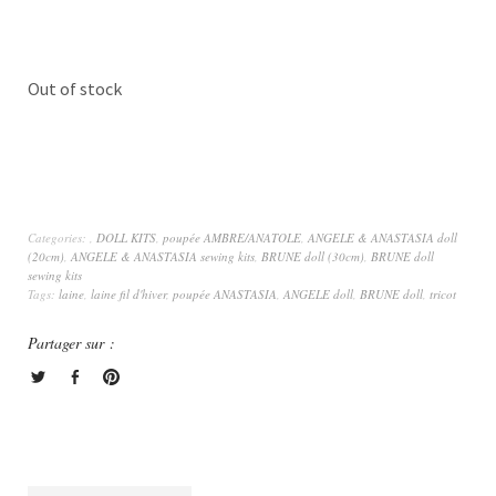
Out of stock
Categories:
,
DOLL KITS
,
poupée AMBRE/ANATOLE
,
ANGELE & ANASTASIA doll
(20cm)
,
ANGELE & ANASTASIA sewing kits
,
BRUNE doll (30cm)
,
BRUNE doll
sewing kits
Tags:
laine
,
laine fil d'hiver
,
poupée ANASTASIA
,
ANGELE doll
,
BRUNE doll
,
tricot
Partager sur :