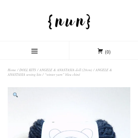
(0)
Home
/
DOLL KITS
/
ANGELE & ANASTASIA doll (20cm)
/
ANGELE &
ANASTASIA sewing kits
/ “winter yarn” bleu chiné