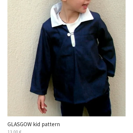
GLASGOW kid pattern
13,00
€