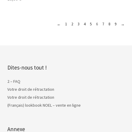
←
1
2
3
4
5
6
7
8
9
→
Dites-nous tout !
2 – FAQ
Votre droit de rétractation
Votre droit de rétractation
(Français) lookbook NOEL – vente en ligne
Annexe