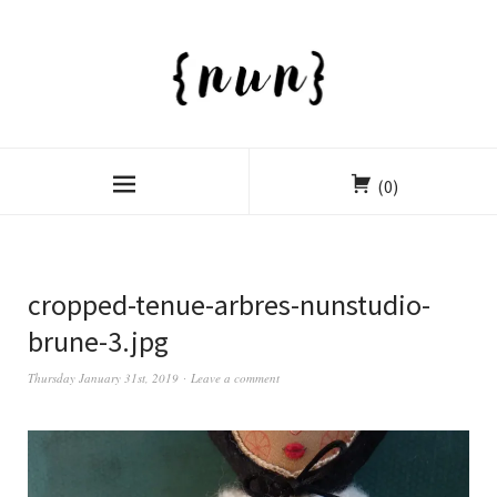
(0)
cropped-tenue-arbres-nunstudio-
brune-3.jpg
Thursday January 31st, 2019
Leave a comment