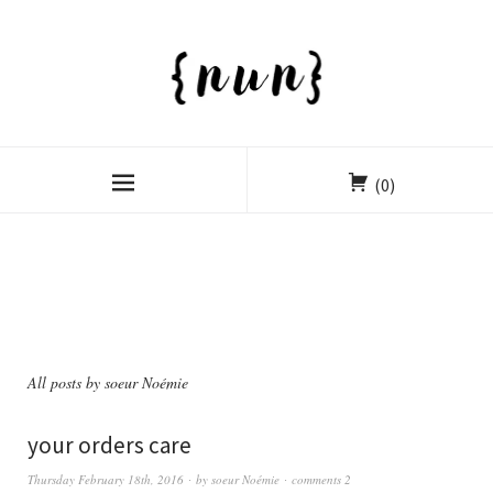
(0)
All posts by
soeur Noémie
your orders care
Thursday February 18th, 2016
by
soeur Noémie
comments 2