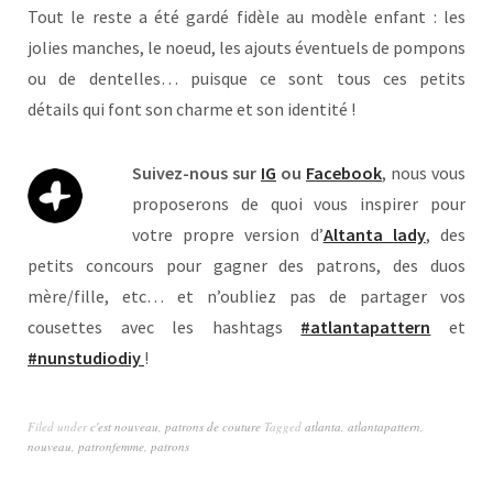
Tout le reste a été gardé fidèle au modèle enfant : les
jolies manches, le noeud, les ajouts éventuels de pompons
ou de dentelles… puisque ce sont tous ces petits
détails qui font son charme et son identité !
Suivez-nous sur
IG
ou
Facebook
, nous vous
proposerons de quoi vous inspirer pour
votre propre version d’
Altanta lady
, des
petits concours pour gagner des patrons, des duos
mère/fille, etc… et n’oubliez pas de partager vos
cousettes avec les hashtags
#atlantapattern
et
#nunstudiodiy
!
Filed under
c'est nouveau
,
patrons de couture
Tagged
atlanta
,
atlantapattern
,
nouveau
,
patronfemme
,
patrons