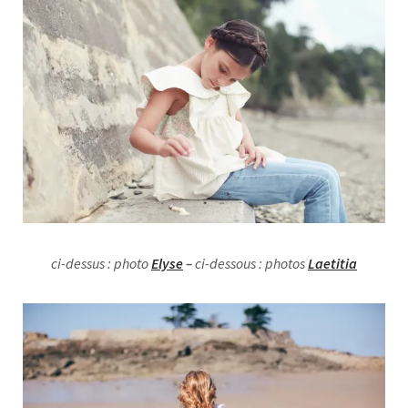
ci-dessus : photo
Elyse
–
ci-dessous : photos
Laetitia