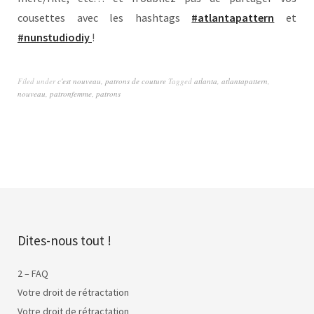
cousettes avec les hashtags
#atlantapattern
et
#nunstudiodiy
!
Filed under
c'est nouveau
,
patrons de couture
Tagged
atlanta
,
atlantapattern
,
nouveau
,
patronfemme
,
patrons
Dites-nous tout !
2 – FAQ
Votre droit de rétractation
Votre droit de rétractation