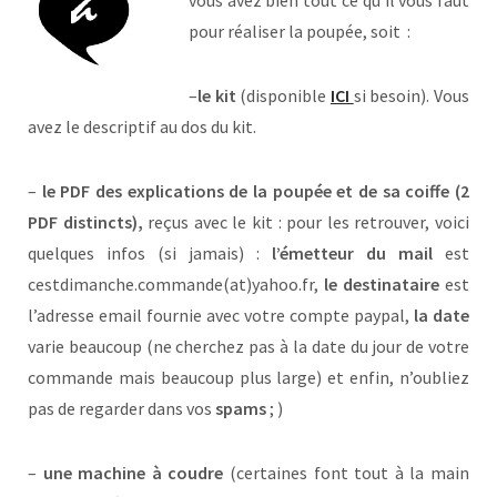
vous avez bien tout ce qu’il vous faut
pour réaliser la poupée, soit :
–
le kit
(disponible
ICI
si besoin). Vous
avez le descriptif au dos du kit.
–
le PDF des explications de la poupée et de sa coiffe (2
PDF distincts),
reçus avec le kit : pour les retrouver, voici
quelques infos (si jamais) :
l’émetteur du mail
est
cestdimanche.commande(at)yahoo.fr,
le destinataire
est
l’adresse email fournie avec votre compte paypal,
la date
varie beaucoup (ne cherchez pas à la date du jour de votre
commande mais beaucoup plus large) et enfin, n’oubliez
pas de regarder dans vos
spams
; )
–
une machine à coudre
(certaines font tout à la main