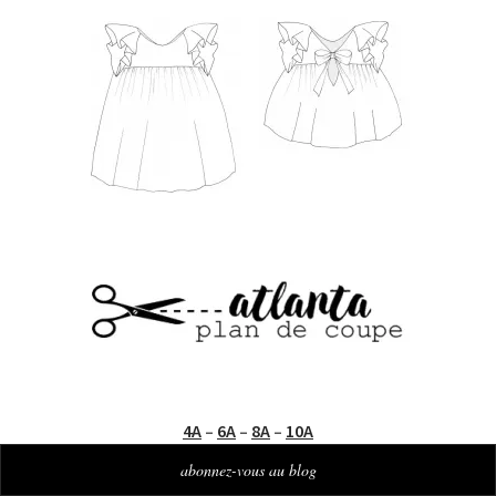
4A
–
6A
–
8A
–
10A
abonnez-vous au blog
Les pièces de patron sont représentées par des rectangles au