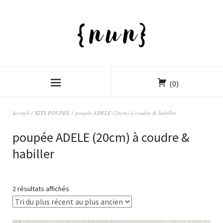
(0)
Accueil
/
KITS POUPEE
/ poupée ADELE (20cm) à coudre & habiller
poupée ADELE (20cm) à coudre &
habiller
2 résultats affichés