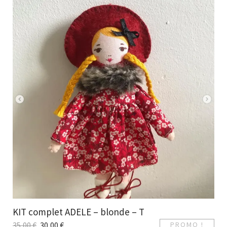
KIT complet ADELE – blonde – T
35,00
€
30,00
€
PROMO !