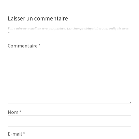
Laisser un commentaire
Votre adresse e-mail ne sera pas publiée.
Les champs obligatoires sont indiqués avec
*
Commentaire
*
Nom
*
E-mail
*