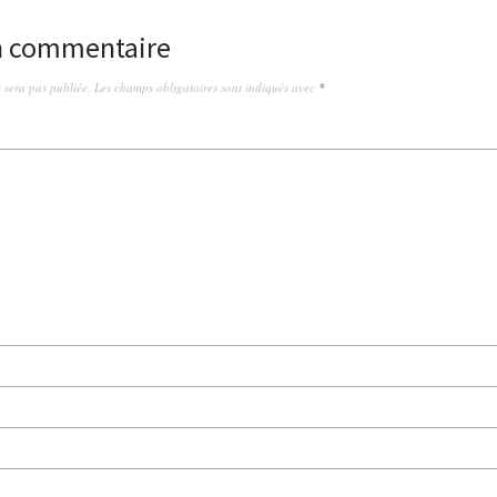
un commentaire
 sera pas publiée.
Les champs obligatoires sont indiqués avec
*