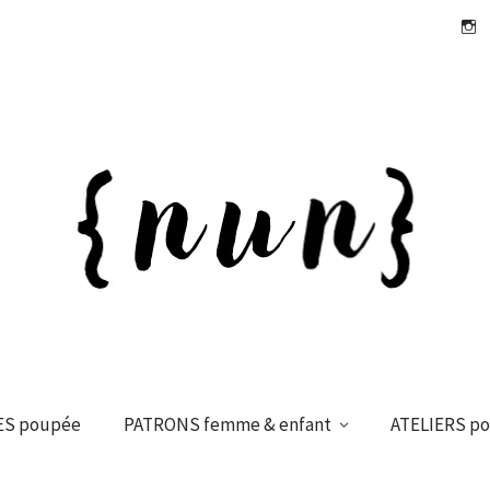
Insta
ES poupée
PATRONS femme & enfant
ATELIERS p