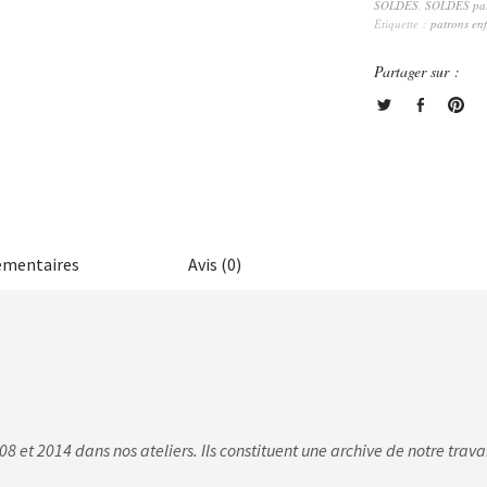
SOLDES
,
SOLDES pat
Étiquette :
patrons en
Partager sur :
émentaires
Avis (0)
08 et 2014 dans nos ateliers. Ils constituent une archive de notre trava