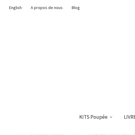
English
A propos de nous
Blog
KITS Poupée
LIVR