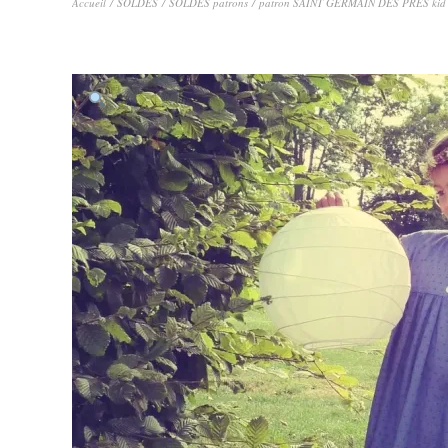
Accueil
/
SOLDES
/
SOLDES patrons
/ patron SAINT GERMAIN DES PRES kid