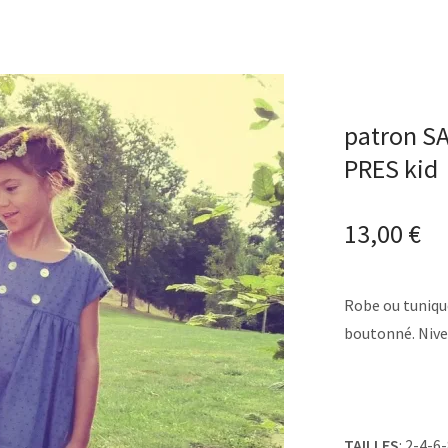
patron S
PRES kid
13,00
€
Robe ou tuniq
boutonné. Nive
TAILLES
: 2-4-6