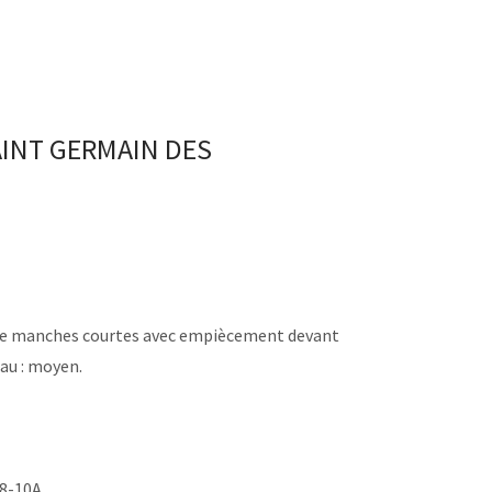
AINT GERMAIN DES
ue manches courtes avec empiècement devant
au : moyen.
-8-10A.