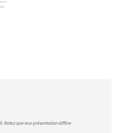
rons
fant
il. Notez que leur présentation diffère