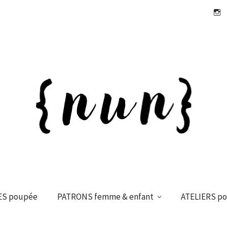
Insta
ES poupée
PATRONS femme & enfant
ATELIERS p