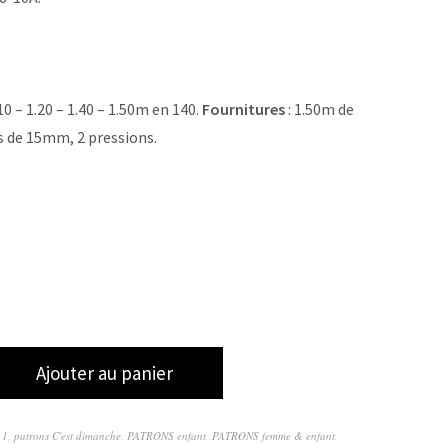
.10 – 1.20 – 1.40 – 1.50m en 140.
Fournitures
: 1.50m de
s de 15mm, 2 pressions.
Ajouter au panier
 1
,
patrons C'est dimanche
,
PATRONS enfant
,
PATRONS femme & enfant
,