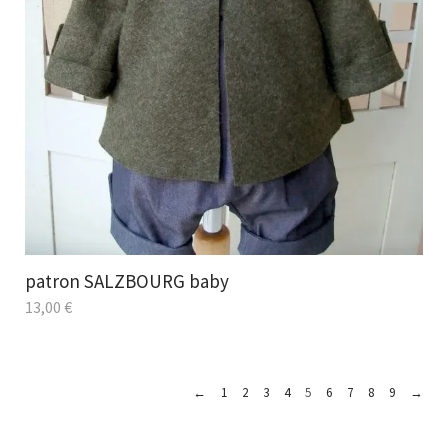
patron SALZBOURG baby
13,00
€
←
1
2
3
4
5
6
7
8
9
→