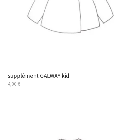
supplément GALWAY kid
4,00
€