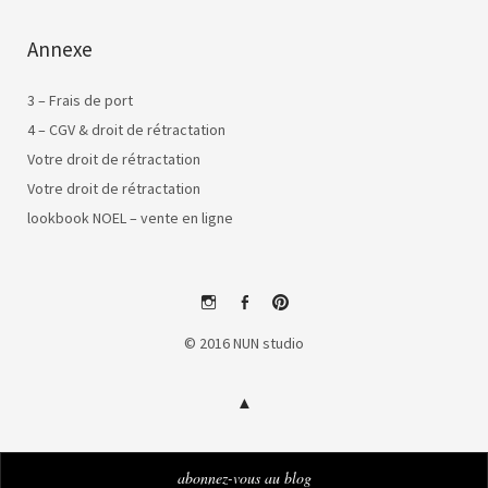
Annexe
3 – Frais de port
4 – CGV & droit de rétractation
Votre droit de rétractation
Votre droit de rétractation
lookbook NOEL – vente en ligne
instagram
facebook
pinterest
© 2016 NUN studio
abonnez-vous au blog