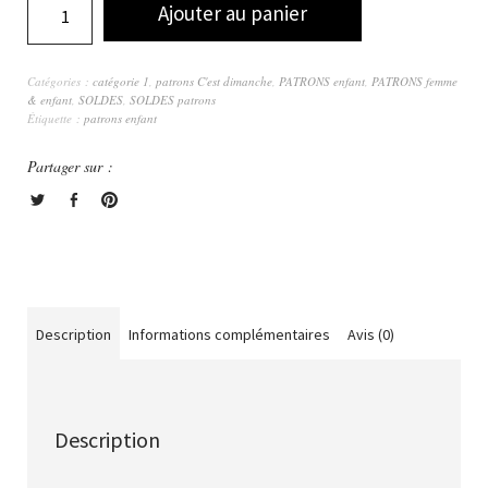
Ajouter au panier
Catégories :
catégorie 1
,
patrons C'est dimanche
,
PATRONS enfant
,
PATRONS femme
& enfant
,
SOLDES
,
SOLDES patrons
Étiquette :
patrons enfant
Partager sur :
Description
Informations complémentaires
Avis (0)
Description