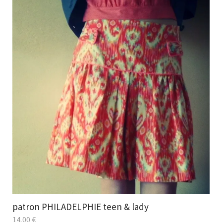
patron PHILADELPHIE teen & lady
14,00
€