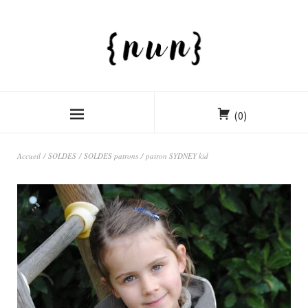
(0)
Accueil
/
SOLDES
/
SOLDES patrons
/ patron SYDNEY kid