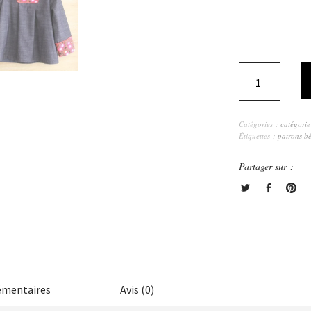
Catégories :
catégorie
Étiquettes :
patrons b
Partager sur :
émentaires
Avis (0)