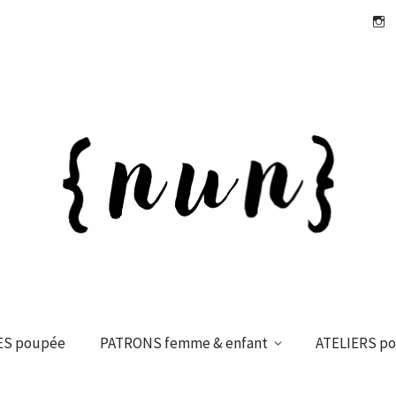
Insta
ES poupée
PATRONS femme & enfant
ATELIERS p