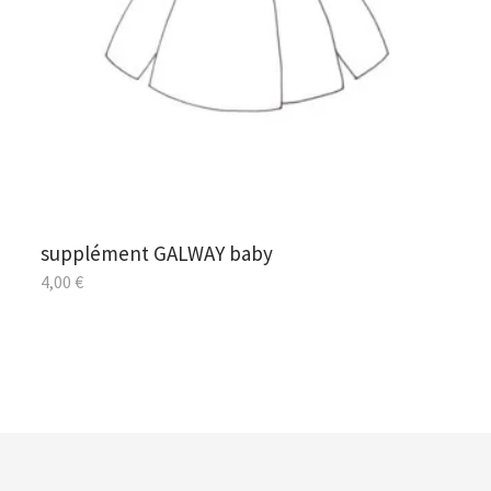
supplément GALWAY baby
4,00
€