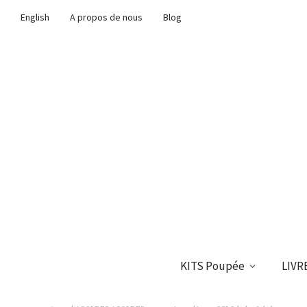
English
A propos de nous
Blog
KITS Poupée
LIVR