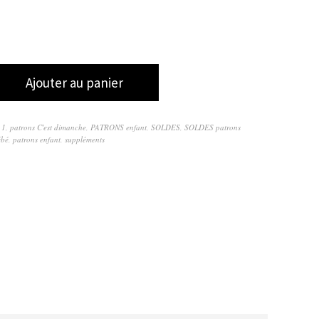
Ajouter au panier
 1
,
patrons C'est dimanche
,
PATRONS enfant
,
SOLDES
,
SOLDES patrons
ébé
,
patrons enfant
,
suppléments