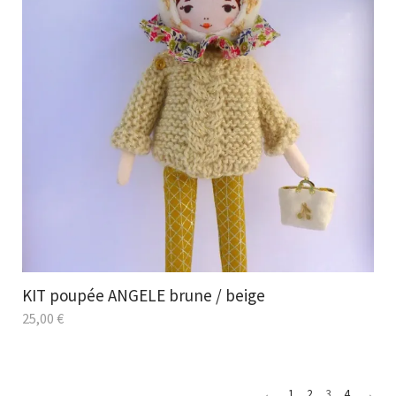
KIT poupée ANGELE brune / beige
25,00
€
←
1
2
3
4
→