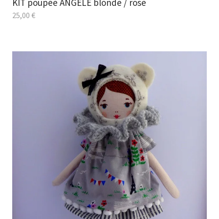
KIT poupée ANGELE blonde / rose
25,00
€