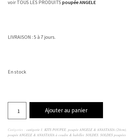
voir TOUS LES PRODUITS
poupée ANGELE
LIVRAISON : 5 à 7 jours.
En stock
Ajouter au panier
Catégories :
catégorie 1
,
KITS POUPEE
,
poupée ANGELE & ANASTASIA (20cm)
,
poupée ANGELE & ANASTASIA à coudre & habiller
,
SOLDES
,
SOLDES poupées