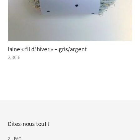
laine « fil d’hiver » – gris/argent
2,30
€
Dites-nous tout !
2 – FAQ