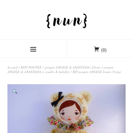
(0)
Accueil
/
KITS POUPEE
/
poupée ANGELE & ANASTASIA (20cm)
/
poupée
ANGELE & ANASTASIA à coudre & habiller
/ KIT poupée ANGELE brune / beige