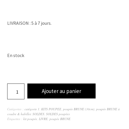
LIVRAISON : 5 à 7 jours.
En stock
Ajouter au panier
Catégories :
catégorie 1
,
KITS POUPEE
,
poupée BRUNE (30cm)
,
poupée BRUNE à
coudre & habiller
,
SOLDES
,
SOLDES poupées
Étiquettes :
kit poupée
,
LIVRE
,
poupée BRUNE