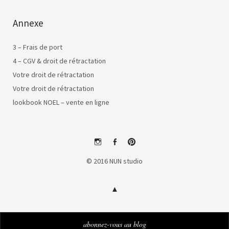
Annexe
3 – Frais de port
4 – CGV & droit de rétractation
Votre droit de rétractation
Votre droit de rétractation
lookbook NOEL – vente en ligne
instagram
facebook
pinterest
© 2016 NUN studio
abonnez-vous au blog