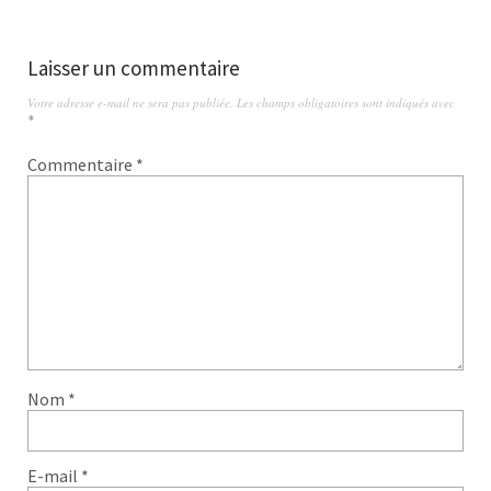
Laisser un commentaire
Votre adresse e-mail ne sera pas publiée.
Les champs obligatoires sont indiqués avec
*
Commentaire
*
Nom
*
E-mail
*