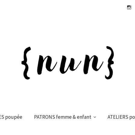
Insta
ES poupée
PATRONS femme & enfant
ATELIERS p