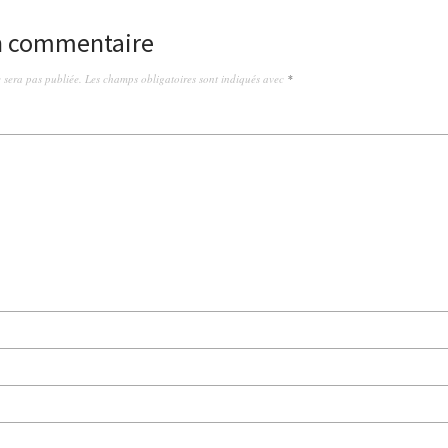
un commentaire
 sera pas publiée.
Les champs obligatoires sont indiqués avec
*