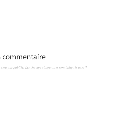
un commentaire
 sera pas publiée.
Les champs obligatoires sont indiqués avec
*