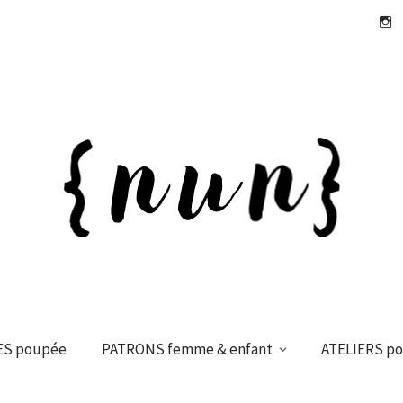
Insta
ES poupée
PATRONS femme & enfant
ATELIERS p