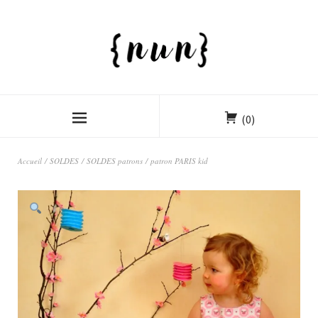
(0)
Accueil
/
SOLDES
/
SOLDES patrons
/ patron PARIS kid