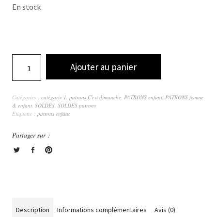
En stock
Ajouter au panier
Catégories :
catégorie 1
,
patrons C'est dimanche
,
PATRONS enfant
,
PATRONS femme
& enfant
,
SOLDES
,
SOLDES patrons
Étiquette :
patrons enfant
Partager sur :
Description
Informations complémentaires
Avis (0)