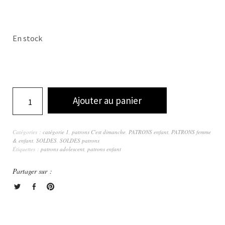
En stock
Ajouter au panier
Catégories :
catégorie 1
,
patrons C'est dimanche
,
PATRONS enfant
,
PATRONS femme
& enfant
,
SOLDES
,
SOLDES patrons
Étiquettes :
patrons adolescent
,
patrons enfant
Partager sur :