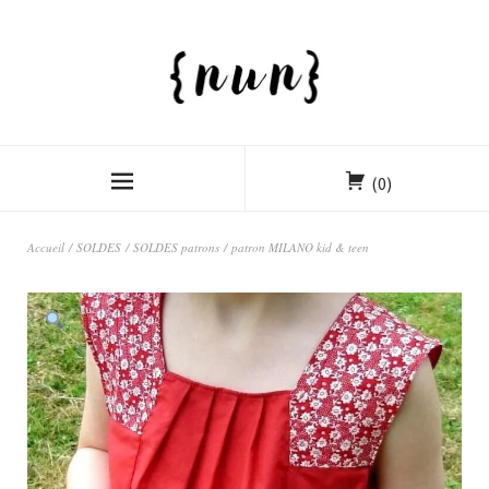
(0)
Accueil
/
SOLDES
/
SOLDES patrons
/ patron MILANO kid & teen