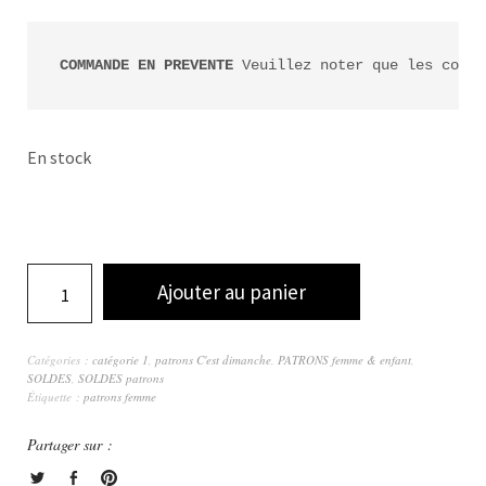
COMMANDE EN PREVENTE
 Veuillez noter que les comma
En stock
Ajouter au panier
Catégories :
catégorie 1
,
patrons C'est dimanche
,
PATRONS femme & enfant
,
SOLDES
,
SOLDES patrons
Étiquette :
patrons femme
Partager sur :