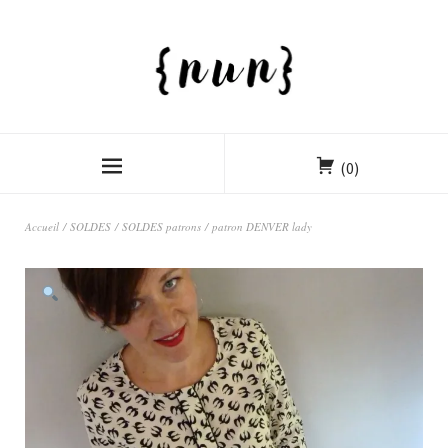
(0)
Accueil
/
SOLDES
/
SOLDES patrons
/ patron DENVER lady