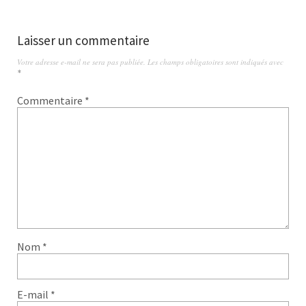
Laisser un commentaire
Votre adresse e-mail ne sera pas publiée.
Les champs obligatoires sont indiqués avec
*
Commentaire
*
Nom
*
E-mail
*