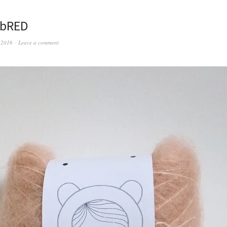
7bRED
 2016
Leave a comment