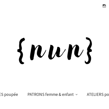
Insta
ES poupée
PATRONS femme & enfant
ATELIERS p