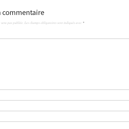
un commentaire
 sera pas publiée.
Les champs obligatoires sont indiqués avec
*