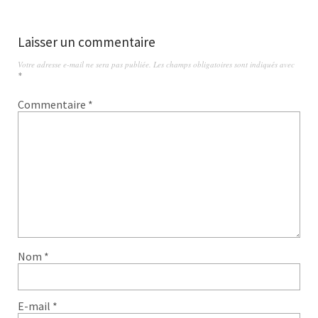
Laisser un commentaire
Votre adresse e-mail ne sera pas publiée.
Les champs obligatoires sont indiqués avec
*
Commentaire
*
Nom
*
E-mail
*