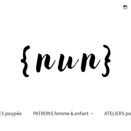
Insta
ES poupée
PATRONS femme & enfant
ATELIERS p