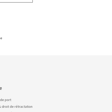
ge
e
 de port
& droit de rétractation