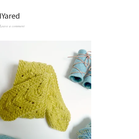
IYared
Leave a comment