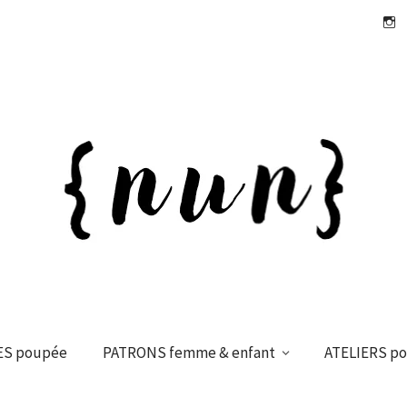
Insta
ES poupée
PATRONS femme & enfant
ATELIERS p