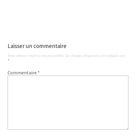
Laisser un commentaire
Votre adresse e-mail ne sera pas publiée.
Les champs obligatoires sont indiqués avec
*
Commentaire
*