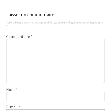
Laisser un commentaire
Votre adresse e-mail ne sera pas publiée.
Les champs obligatoires sont indiqués avec
*
Commentaire
*
Nom
*
E-mail
*