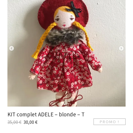
KIT complet ADELE – blonde – T
35,00
€
30,00
€
PROMO !