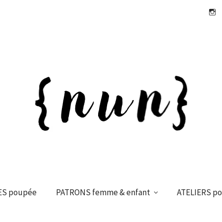
Insta
ES poupée
PATRONS femme & enfant
ATELIERS p