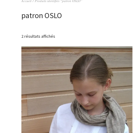
Accueil
/ Produits identifiés “patron OSLO”
patron OSLO
2 résultats affichés